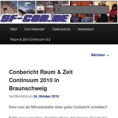
Zum
Alles um Sciencefiction-Cons
primären
Such
Inhalt
SF-Con.de
springen
Hauptmenü
Start
Con-Kalender
Datenschutz
Impressum
Raum & Zeit Continuum IV.2
Beitragsnavigation
Nächster
→
Conbericht Raum & Zeit
Continuum 2010 in
Braunschweig
Veröffentlicht am
24. Oktober 2010
Kann man als Mitveranstalter einen guten Conbericht schreiben?
Sollte man versuchen, der Versuchung, den eigenen Con als das