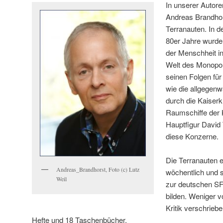
In unserer Autor
Andreas Brandhor
Terranauten. In 
80er Jahre wurde
der Menschheit in
Welt des Monopol
seinen Folgen für
wie die allgegen
durch die Kaiserkr
Raumschiffe der 
Hauptfigur David
diese Konzerne.
Die Terranauten 
Andreas_Brandhorst, Foto (c) Lutz
wöchentlich und so
Weil
zur deutschen SF
bilden. Weniger v
Kritik verschrieb
Hefte und 18 Taschenbücher.