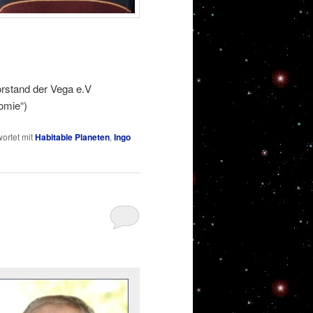
orstand der Vega e.V
omie“)
ortet mit
Habitable Planeten
,
Ingo