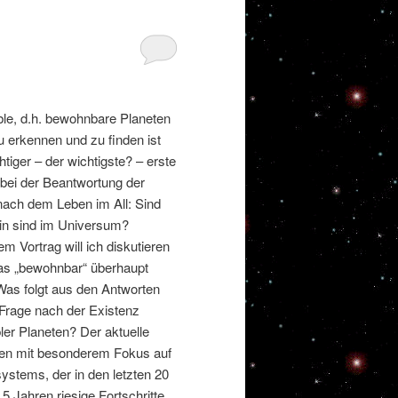
ble, d.h. bewohnbare Planeten
u erkennen und zu finden ist
htiger – der wichtigste? – erste
t bei der Beantwortung der
nach dem Leben im All: Sind
lein sind im Universum?
em Vortrag will ich diskutieren
s „bewohnbar“ überhaupt
 Was folgt aus den Antworten
e Frage nach der Existenz
ler Planeten? Der aktuelle
rden mit besonderem Fokus auf
stems, der in den letzten 20
5 Jahren riesige Fortschritte