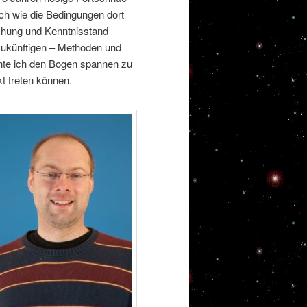
ch wie die Bedingungen dort
schung und Kenntnisstand
 zukünftigen – Methoden und
hte ich den Bogen spannen zu
t treten können.