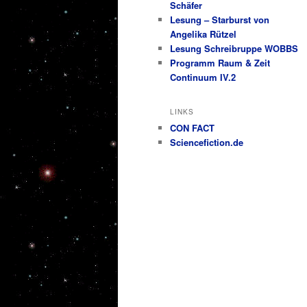
Schäfer
Lesung – Starburst von
Angelika Rützel
Lesung Schreibruppe WOBBS
Programm Raum & Zeit
Continuum IV.2
LINKS
CON FACT
Sciencefiction.de