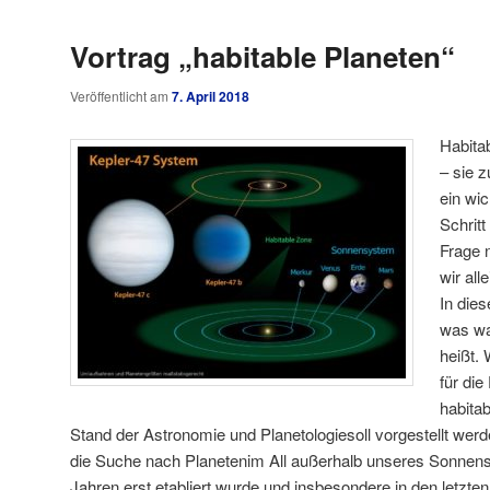
Vortrag „habitable Planeten“
Veröffentlicht am
7. April 2018
Habita
– sie z
ein wic
Schrit
Frage 
wir al
In dies
was wa
heißt.
für di
habitab
Stand der Astronomie und Planetologiesoll vorgestellt we
die Suche nach Planetenim All außerhalb unseres Sonnensy
Jahren erst etabliert wurde und insbesondere in den letzten 