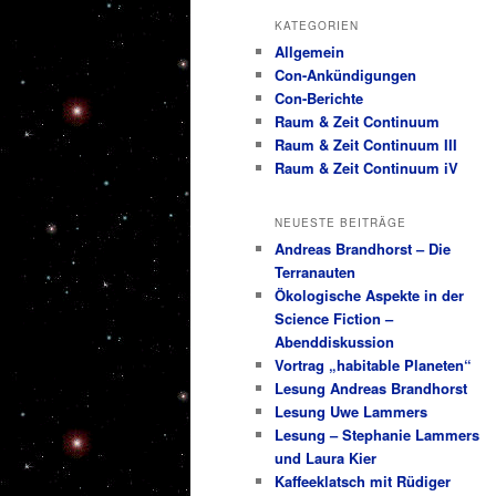
KATEGORIEN
Allgemein
Con-Ankündigungen
Con-Berichte
Raum & Zeit Continuum
Raum & Zeit Continuum III
Raum & Zeit Continuum iV
NEUESTE BEITRÄGE
Andreas Brandhorst – Die
Terranauten
Ökologische Aspekte in der
Science Fiction –
Abenddiskussion
Vortrag „habitable Planeten“
Lesung Andreas Brandhorst
Lesung Uwe Lammers
Lesung – Stephanie Lammers
und Laura Kier
Kaffeeklatsch mit Rüdiger