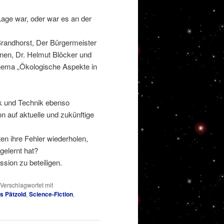
 Lage war, oder war es an der
Brandhorst, Der Bürgermeister
nen, Dr. Helmut Blöcker und
Thema „Ökologische Aspekte in
ik und Technik ebenso
on auf aktuelle und zukünftige
en ihre Fehler wiederholen,
gelernt hat?
ssion zu beteiligen.
Verschlagwortet mit
s Pätzold
,
Science-Fiction
,