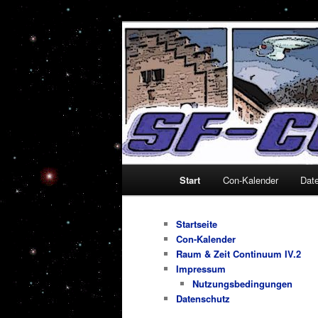
Zum
Zum
Alles um Sciencefiction-Cons
primären
sekundären
Inhalt
Inhalt
SF-Con.de
springen
springen
Hauptmenü
Start
Con-Kalender
Dat
Startseite
Con-Kalender
Raum & Zeit Continuum IV.2
Impressum
Nutzungsbedingungen
Datenschutz