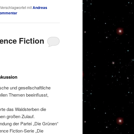
Verschlagwortet mit
Andreas
Kommentar
ence Fiction
skussion
ische und gesellschaftliche
ellen Themen beeinflusst,
rte das Waldsterben die
en großen Zulauf.
ündung der Partei „Die Grünen“
ence Fiction-Serie „Die