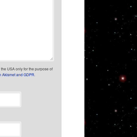
n the USA only for the purpose of
on Akismet and GDPR
.