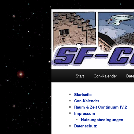
Zum
Alles um Sciencefiction-Cons
primären
Inhalt
SF-Con.de
springen
Hauptmenü
Start
Con-Kalender
Dat
Startseite
Con-Kalender
Raum & Zeit Continuum IV.2
Impressum
Nutzungsbedingungen
Datenschutz