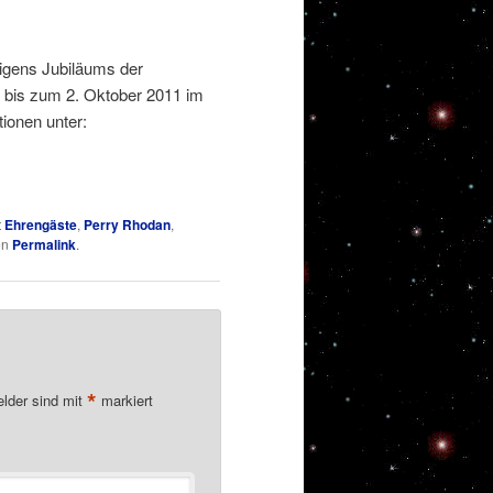
gens Jubiläums der
r bis zum 2. Oktober 2011 im
ionen unter:
t
Ehrengäste
,
Perry Rhodan
,
en
Permalink
.
*
elder sind mit
markiert