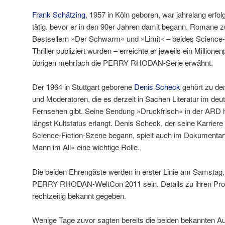
Frank Schätzing
, 1957 in Köln geboren, war jahrelang erfo
tätig, bevor er in den 90er Jahren damit begann, Romane zu
Bestsellern »Der Schwarm« und »Limit« – beides Science-
Thriller publiziert wurden – erreichte er jeweils ein Millione
übrigen mehrfach die PERRY RHODAN-Serie erwähnt.
Der 1964 in Stuttgart geborene
Denis Scheck
gehört zu de
und Moderatoren, die es derzeit in Sachen Literatur im de
Fernsehen gibt. Seine Sendung »Druckfrisch« in der ARD hat
längst Kultstatus erlangt. Denis Scheck, der seine Karriere
Science-Fiction-Szene begann, spielt auch im Dokumentar
Mann im All« eine wichtige Rolle.
Die beiden Ehrengäste werden in erster Linie am Samstag,
PERRY RHODAN-WeltCon 2011 sein. Details zu ihren Pr
rechtzeitig bekannt gegeben.
Wenige Tage zuvor sagten bereits die beiden bekannten A