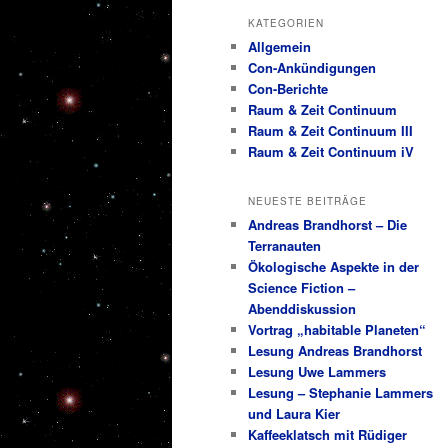
KATEGORIEN
Allgemein
Con-Ankündigungen
Con-Berichte
Raum & Zeit Continuum
Raum & Zeit Continuum III
Raum & Zeit Continuum iV
NEUESTE BEITRÄGE
Andreas Brandhorst – Die
Terranauten
Ökologische Aspekte in der
Science Fiction –
Abenddiskussion
Vortrag „habitable Planeten“
Lesung Andreas Brandhorst
Lesung Uwe Lammers
Lesung – Stephanie Lammers
und Laura Kier
Kaffeeklatsch mit Rüdiger