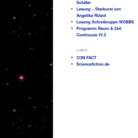
Schäfer
Lesung – Starburst von
Angelika Rützel
Lesung Schreibruppe WOBBS
Programm Raum & Zeit
Continuum IV.2
LINKS
CON FACT
Sciencefiction.de