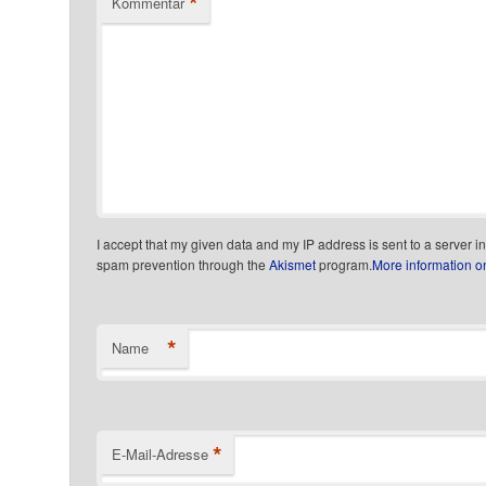
*
Kommentar
I accept that my given data and my IP address is sent to a server i
spam prevention through the
Akismet
program.
More information 
*
Name
*
E-Mail-Adresse