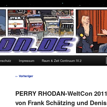
enschutz
Impressum
Raum & Zeit Continuum IV.2
Beitragsnavigation
←
Vorheriger
PERRY RHODAN-WeltCon 2011
von Frank Schätzing und Deni