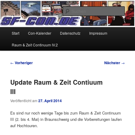
Zum
Alles um Sciencefiction-Cons
primären
Such
Inhalt
SF-Con.de
springen
Hauptmenü
Start
Con-Kalender
Datenschutz
Impressum
Raum & Zeit Continuum IV.2
Beitragsnavigation
←
Vorheriger
Nächster
→
Update Raum & Zeit Contiuum
III
Veröffentlicht am
27. April 2014
Es sind nur noch wenige Tage bis zum Raum & Zeit Continuum
III (2. bis 4. Mai) in Braunschweig und die Vorbereitungen laufen
auf Hochtouren.