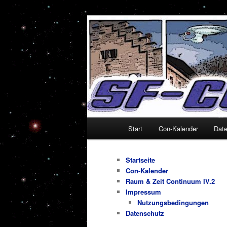
Zum
Alles um Sciencefiction-Cons
primären
Inhalt
SF-Con.de
springen
Hauptmenü
Start
Con-Kalender
Dat
Startseite
Con-Kalender
Raum & Zeit Continuum IV.2
Impressum
Nutzungsbedingungen
Datenschutz