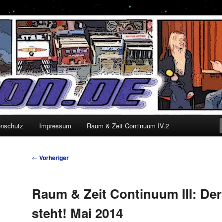
enschutz
Impressum
Raum & Zeit Continuum IV.2
Beitragsnavigation
←
Vorheriger
Raum & Zeit Continuum III: De
steht! Mai 2014