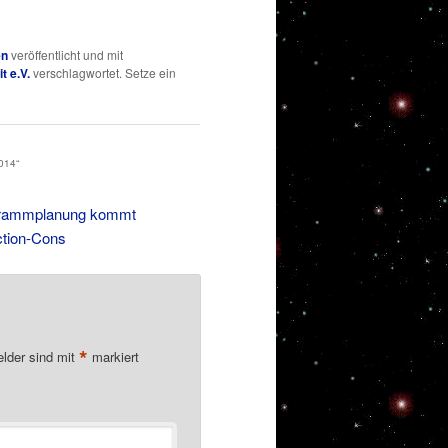
en
veröffentlicht und mit
t e.V.
verschlagwortet. Setze ein
014
“
ogrammplanung kommt
ction-Cons
*
elder sind mit
markiert