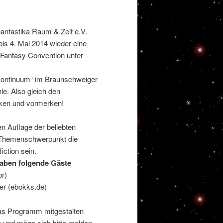
antastika Raum & Zeit e.V.
bis 4. Mai 2014 wieder eine
 Fantasy Convention unter
 Continuum“ im Braunschweiger
e. Also gleich den
ken und vormerken!
en Auflage der beliebten
n Themenschwerpunkt die
iction sein.
haben folgende Gäste
r)
er (ebokks.de)
as Programm mitgestalten
en und möge sich bitte melden.