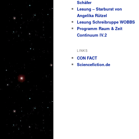
Schäfer
Lesung – Starburst von
Angelika Rützel
Lesung Schreibruppe WOBBS
Programm Raum & Zeit
Continuum IV.2
LINKS
CON FACT
Sciencefiction.de