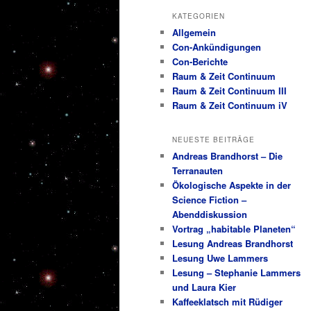
KATEGORIEN
Allgemein
Con-Ankündigungen
Con-Berichte
Raum & Zeit Continuum
Raum & Zeit Continuum III
Raum & Zeit Continuum iV
NEUESTE BEITRÄGE
Andreas Brandhorst – Die
Terranauten
Ökologische Aspekte in der
Science Fiction –
Abenddiskussion
Vortrag „habitable Planeten“
Lesung Andreas Brandhorst
Lesung Uwe Lammers
Lesung – Stephanie Lammers
und Laura Kier
Kaffeeklatsch mit Rüdiger