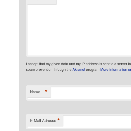
I accept that my given data and my IP address is sent to a server i
spam prevention through the
Akismet
program.
More information 
*
Name
*
E-Mail-Adresse