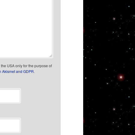
n the USA only for the purpose of
on Akismet and GDPR
.