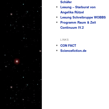
Schäfer
Lesung – Starburst von
Angelika Rützel
Lesung Schreibruppe WOBBS
Programm Raum & Zeit
Continuum IV.2
LINKS
CON FACT
Sciencefiction.de