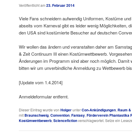
Veröffentlicht am
23. Februar 2014
Viele Fans schneidern aufwendig Uniformen, Kostüme und O
abseits vom Karneval gibt es leider wenig Möglichkeiten, di
den USA sind kostümierte Besucher auf deutschen Convent
Wir wollen das ändern und veranstalten daher am Samsta
& Zeit Continuum III einen Kostümwettbewerb. Vorgesehen i
Änderungen im Programm sind aber noch möglich. Damit w
bitten wir um unverbindliche Anmeldung zu Wettbewerb bi
[Update vom 1.4.2014]
Anmeldeformular entfernt.
Dieser Eintrag wurde von
Holger
unter
Con-Ankündigungen
,
Raum & Z
mit
Braunschweig
,
Convention
,
Fantasy
,
Förderverein Phantastika R
Kostümwettbewerb
,
Sciencefiction
verschlagwortet. Setze ein Lesez