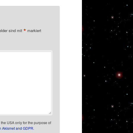
*
elder sind mit
markiert
n the USA only for the purpose of
on Akismet and GDPR
.