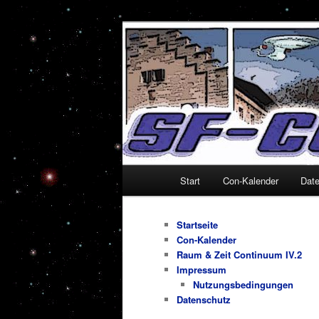
Zum
Alles um Sciencefiction-Cons
primären
Inhalt
SF-Con.de
springen
Hauptmenü
Start
Con-Kalender
Dat
Startseite
Con-Kalender
Raum & Zeit Continuum IV.2
Impressum
Nutzungsbedingungen
Datenschutz