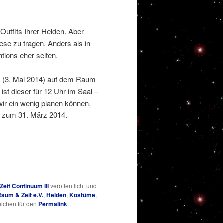
utfits Ihrer Helden. Aber
ese zu tragen. Anders als in
ions eher selten.
g (3. Mai 2014) auf dem Raum
st dieser für 12 Uhr im Saal –
ir ein wenig planen können,
s zum 31. März 2014.
eit Continuum III
veröffentlicht und
aum & Zeit e.V.
,
Helden
,
Kostüme
,
eichen für den
Permalink
.