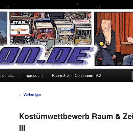
enschutz
Impressum
Raum & Zeit Continuum IV.2
Beitragsnavigation
←
Vorheriger
Kostümwettbewerb Raum & Zei
III