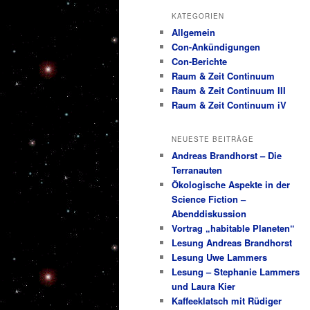
KATEGORIEN
Allgemein
Con-Ankündigungen
Con-Berichte
Raum & Zeit Continuum
Raum & Zeit Continuum III
Raum & Zeit Continuum iV
NEUESTE BEITRÄGE
Andreas Brandhorst – Die
Terranauten
Ökologische Aspekte in der
Science Fiction –
Abenddiskussion
Vortrag „habitable Planeten“
Lesung Andreas Brandhorst
Lesung Uwe Lammers
Lesung – Stephanie Lammers
und Laura Kier
Kaffeeklatsch mit Rüdiger